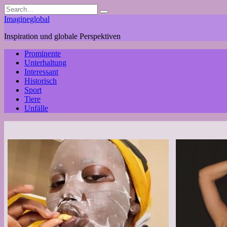
Skip
Search
to
for:
Imagineglobal
content
Inspiration und globale Perspektiven
Prominente
Unterhaltung
Interessant
Historisch
Sport
Tiere
Unfälle