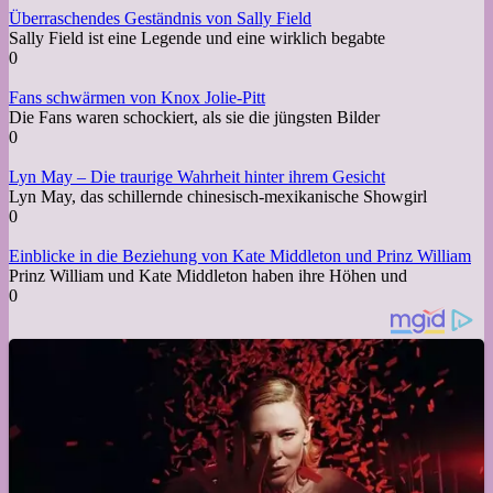
Überraschendes Geständnis von Sally Field
Sally Field ist eine Legende und eine wirklich begabte
0
Fans schwärmen von Knox Jolie-Pitt
Die Fans waren schockiert, als sie die jüngsten Bilder
0
Lyn May – Die traurige Wahrheit hinter ihrem Gesicht
Lyn May, das schillernde chinesisch-mexikanische Showgirl
0
Einblicke in die Beziehung von Kate Middleton und Prinz William
Prinz William und Kate Middleton haben ihre Höhen und
0