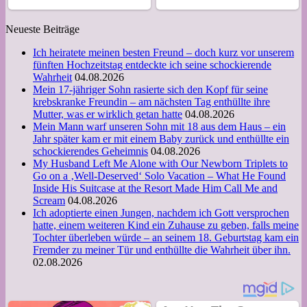
Neueste Beiträge
Ich heiratete meinen besten Freund – doch kurz vor unserem
fünften Hochzeitstag entdeckte ich seine schockierende
Wahrheit
04.08.2026
Mein 17-jähriger Sohn rasierte sich den Kopf für seine
krebskranke Freundin – am nächsten Tag enthüllte ihre
Mutter, was er wirklich getan hatte
04.08.2026
Mein Mann warf unseren Sohn mit 18 aus dem Haus – ein
Jahr später kam er mit einem Baby zurück und enthüllte ein
schockierendes Geheimnis
04.08.2026
My Husband Left Me Alone with Our Newborn Triplets to
Go on a ‚Well-Deserved‘ Solo Vacation – What He Found
Inside His Suitcase at the Resort Made Him Call Me and
Scream
04.08.2026
Ich adoptierte einen Jungen, nachdem ich Gott versprochen
hatte, einem weiteren Kind ein Zuhause zu geben, falls meine
Tochter überleben würde – an seinem 18. Geburtstag kam ein
Fremder zu meiner Tür und enthüllte die Wahrheit über ihn.
02.08.2026