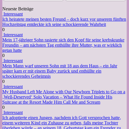
Neueste Beiträge
Interessant
Ich heiratete meinen besten Freund – doch kurz vor unserem fünften
Hochzeitstag entdeckte ich seine schockierende Wahrheit
0
Interessant
Mein 17-jähriger Sohn rasierte sich den Kopf für seine krebskranke
Freundin – am nächsten Tag enthüllte ihre Mutter, was er wirklich
getan hatte
0
Interessant
Mein Mann warf unseren Sohn mit 18 aus dem Haus – ein Jahr
später kam er mit einem Baby zurück und enthüllte ein
schockierendes Geheimnis
0
Interessant
My Husband Left Me Alone with Our Newborn Triplets to Go on a
‚Well-Deserved‘ Solo Vacation – What He Found Inside His
Suitcase at the Resort Made Him Call Me and Scream
0
Interessant
Ich adoptierte einen Jungen, nachdem ich Gott versprochen hatte,
einem weiteren Kind ein Zuhause zu geben, falls meine Tochter
überleben würde – an seinem 18. Geburtstag kam ein Fremder zu