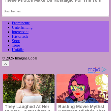
Prominente
Unterhaltung
Interessant
Historisch
Sport
Tiere
Unfälle
© 2026 Imagineglobal