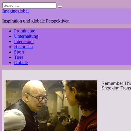
Skip
Search
to
for:
Imagineglobal
content
Inspiration und globale Perspektiven
Prominente
Unterhaltung
Interessant
Historisch
Sport
Tiere
Unfälle