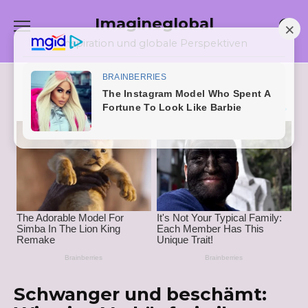
Skip
Imagineglobal
to
content
Inspiration und globale Perspektiven
Schwanger und beschämt: