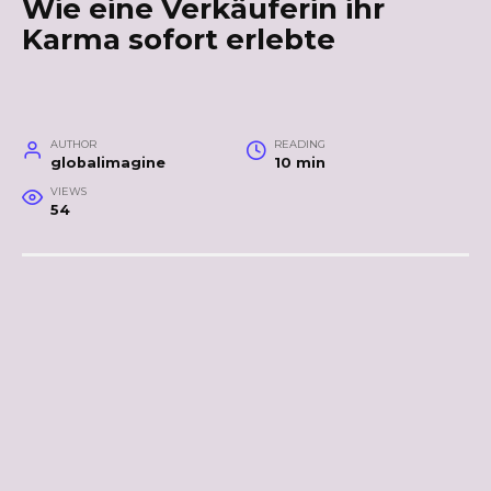
Wie eine Verkäuferin ihr
Karma sofort erlebte
AUTHOR
READING
globalimagine
10 min
VIEWS
54