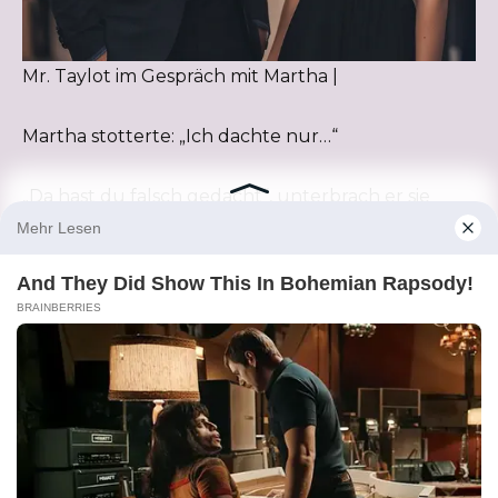
Mr. Taylot im Gespräch mit Martha |
Martha stotterte: „Ich dachte nur…“
„Da hast du falsch gedacht“, unterbrach er sie
scharf. „Meine Frau war bei unserer Hochzeit
schwanger und sie trug das schönste weiße Kleid,
das ich je gesehen habe. Wie kannst du es wagen,
diese junge Frau zu verurteilen, weil sie ihre Liebe
und ihr Kind gefeiert hat?“
Marthas Gesicht war aschfahl, und sie schien unter
seinem Blick zu schrumpfen. „Ich… ich wollte dich
nicht beleidigen“, murmelte sie, aber es war klar,
dass sie wusste, dass sie eine Grenze überschritten