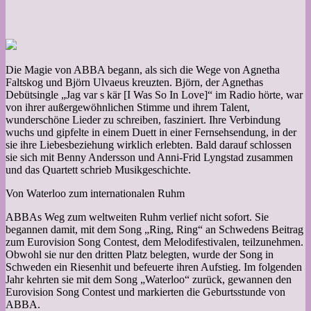
Die Magie von ABBA begann, als sich die Wege von Agnetha
Faltskog und Björn Ulvaeus kreuzten. Björn, der Agnethas
Debütsingle „Jag var s kär [I Was So In Love]“ im Radio hörte, war
von ihrer außergewöhnlichen Stimme und ihrem Talent,
wunderschöne Lieder zu schreiben, fasziniert. Ihre Verbindung
wuchs und gipfelte in einem Duett in einer Fernsehsendung, in der
sie ihre Liebesbeziehung wirklich erlebten. Bald darauf schlossen
sie sich mit Benny Andersson und Anni-Frid Lyngstad zusammen
und das Quartett schrieb Musikgeschichte.
Von Waterloo zum internationalen Ruhm
ABBAs Weg zum weltweiten Ruhm verlief nicht sofort. Sie
begannen damit, mit dem Song „Ring, Ring“ an Schwedens Beitrag
zum Eurovision Song Contest, dem Melodifestivalen, teilzunehmen.
Obwohl sie nur den dritten Platz belegten, wurde der Song in
Schweden ein Riesenhit und befeuerte ihren Aufstieg. Im folgenden
Jahr kehrten sie mit dem Song „Waterloo“ zurück, gewannen den
Eurovision Song Contest und markierten die Geburtsstunde von
ABBA.