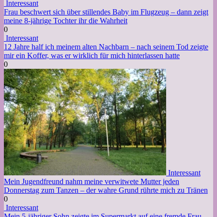
Interessant
Frau beschwert sich über stillendes Baby im Flugzeug – dann zeigt
meine 8-jährige Tochter ihr die Wahrheit
0
Interessant
12 Jahre half ich meinem alten Nachbarn – nach seinem Tod zeigte
mir ein Koffer, was er wirklich für mich hinterlassen hatte
0
Interessant
Mein Jugendfreund nahm meine verwitwete Mutter jeden
Donnerstag zum Tanzen – der wahre Grund rührte mich zu Tränen
0
Interessant
Mein 5-jähriger Sohn zeigte im Supermarkt auf eine fremde Frau