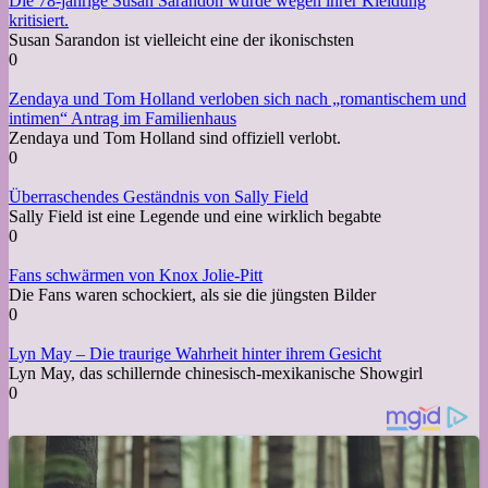
Die 78-jährige Susan Sarandon wurde wegen ihrer Kleidung
kritisiert.
Susan Sarandon ist vielleicht eine der ikonischsten
0
Zendaya und Tom Holland verloben sich nach „romantischem und
intimen“ Antrag im Familienhaus
Zendaya und Tom Holland sind offiziell verlobt.
0
Überraschendes Geständnis von Sally Field
Sally Field ist eine Legende und eine wirklich begabte
0
Fans schwärmen von Knox Jolie-Pitt
Die Fans waren schockiert, als sie die jüngsten Bilder
0
Lyn May – Die traurige Wahrheit hinter ihrem Gesicht
Lyn May, das schillernde chinesisch-mexikanische Showgirl
0