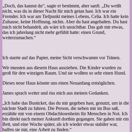
„Doch, das kannst du“, sagte er bestimmt, aber sanft. „Du weißt
nicht, was du in dieser Nacht für mich getan hast. Ich war ein
Fremder. Ich war am Tiefpunkt meines Lebens, Celia. Ich hatte kein
Zuhause, keine Hoffnung, nichts. Aber du hast angehalten. Du hast
mich nicht behandelt, als wäre ich unsichtbar. Das gab mir etwas,
das ich jahrelang nicht mehr gefühlt hatte: einen Grund,
weiterzumachen.“
Ich starrte auf das Papier, meine Sicht verschwamm vor Tränen.
Wir mussten aus diesem Haus ausziehen. Die Kinder wurden zu
groß für den winzigen Raum. Und sie wollten so sehr einen Hund.
Dieses neue Haus könnte uns einen Neuanfang ermöglichen.
James sprach weiter und riss mich aus meinen Gedanken.
„Ich habe das Busticket, das du mir gegeben hast, genutzt, um in die
nächste Stadt zu fahren. Die Person, die neben mir im Bus saß,
erzählte mir von einem Obdachlosenheim für Menschen in Not. Ich
bin direkt nach meiner Ankunft dorthin gegangen. Sie gaben mir ein
Bett, und eine Woche später, als ich wieder etwas stabiler war,
halfen sie mir, eine Arbeit zu finden.“