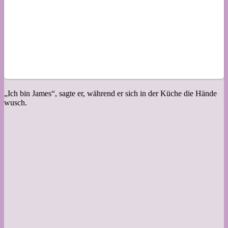
„Ich bin James“, sagte er, während er sich in der Küche die Hände
wusch.