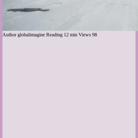
Author
globalimagine
Reading
12 min
Views
98