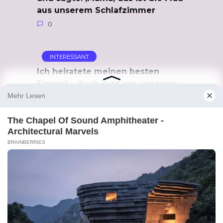
aus unserem Schlafzimmer
0
INTERESSANT
Ich heiratete meinen besten
Freund – doch kurz vor unserem
fünften Hochzeitstag entdeckte
ich seine schockierende Wahrheit
0
You may also like