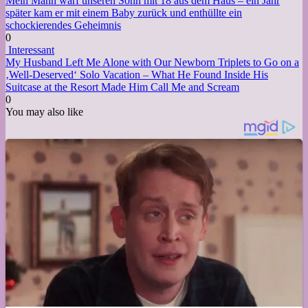
Mein Mann warf unseren Sohn mit 18 aus dem Haus – ein Jahr
später kam er mit einem Baby zurück und enthüllte ein
schockierendes Geheimnis
0
Interessant
My Husband Left Me Alone with Our Newborn Triplets to Go on a
‚Well-Deserved‘ Solo Vacation – What He Found Inside His
Suitcase at the Resort Made Him Call Me and Scream
0
You may also like