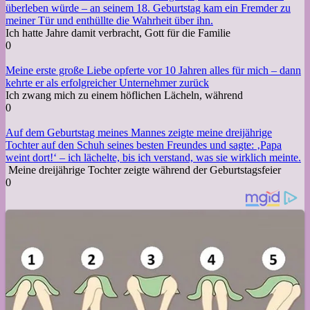
überleben würde – an seinem 18. Geburtstag kam ein Fremder zu
meiner Tür und enthüllte die Wahrheit über ihn.
Ich hatte Jahre damit verbracht, Gott für die Familie
0
Meine erste große Liebe opferte vor 10 Jahren alles für mich – dann
kehrte er als erfolgreicher Unternehmer zurück
Ich zwang mich zu einem höflichen Lächeln, während
0
Auf dem Geburtstag meines Mannes zeigte meine dreijährige
Tochter auf den Schuh seines besten Freundes und sagte: ‚Papa
weint dort!‘ – ich lächelte, bis ich verstand, was sie wirklich meinte.
Meine dreijährige Tochter zeigte während der Geburtstagsfeier
0