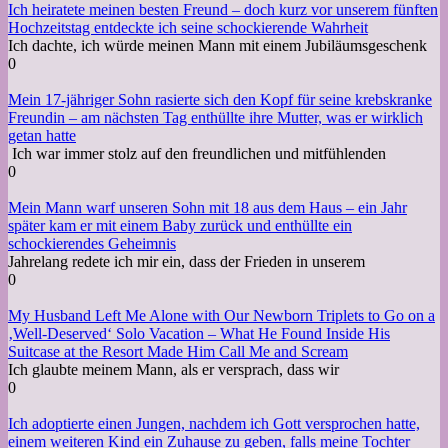
Ich heiratete meinen besten Freund – doch kurz vor unserem fünften
Hochzeitstag entdeckte ich seine schockierende Wahrheit
Ich dachte, ich würde meinen Mann mit einem Jubiläumsgeschenk
0
Mein 17-jähriger Sohn rasierte sich den Kopf für seine krebskranke
Freundin – am nächsten Tag enthüllte ihre Mutter, was er wirklich
getan hatte
Ich war immer stolz auf den freundlichen und mitfühlenden
0
Mein Mann warf unseren Sohn mit 18 aus dem Haus – ein Jahr
später kam er mit einem Baby zurück und enthüllte ein
schockierendes Geheimnis
Jahrelang redete ich mir ein, dass der Frieden in unserem
0
My Husband Left Me Alone with Our Newborn Triplets to Go on a
‚Well-Deserved‘ Solo Vacation – What He Found Inside His
Suitcase at the Resort Made Him Call Me and Scream
Ich glaubte meinem Mann, als er versprach, dass wir
0
Ich adoptierte einen Jungen, nachdem ich Gott versprochen hatte,
einem weiteren Kind ein Zuhause zu geben, falls meine Tochter