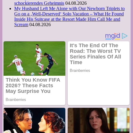
schockierendes Geheimnis
04.08.2026
My Husband Left Me Alone with Our Newborn Triplets to
Go on a ‚Well-Deserved‘ Solo Vacation – What He Found
Inside His Suitcase at the Resort Made Him Call Me and
Scream
04.08.2026