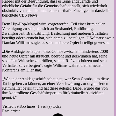
Rapper mit der Begründung, dass er „eine andauernde und
erhebliche Gefahr für die Gemeinschaft darstellt, sich wiederholt
obstruktiv verhalten hat und eine ernsthafte Fluchtgefahr darstellt“,
berichtete CBS News.
Dem Hip-Hop-Mogul wird vorgeworfen, Teil einer kriminellen
Vereinigung zu sein, die sich an Sexhandel, Entführung,
Zwangsarbeit, Brandstiftung, Bestechung und anderen Straftaten
beteiligt oder versucht hat, sich daran zu beteiligen. US-Staatsanwalt
Damian Williams sagte, es seien mehrere Opfer beteiligt gewesen.
„Die Anklage behauptet, dass Combs zwischen mindestens 2008
und heute Opfer missbraucht, bedroht und gezwungen hat, seine
sexuellen Wünsche zu erfüllen, seinen Ruf zu schützen und sein
Verhalten zu verbergen“, sagte Williams während einer neuen
Konferenz am Dienstag.
„Wie in der Anklageschrift behauptet, war Sean Combs, um diese
Tat begehen zu können, an einer Verschwörung zur organisierten
Kriminalität beteiligt und hat diese geleitet. Dabei wurde das von
ihm kontrollierte Geschäftsimperium für kriminelle Aktivitäten
genutzt.“
Visited 39.855 times, 1 visit(s) today
Rate article