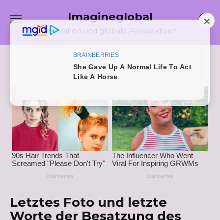
Skip
Imagineglobal
to
content
Inspiration und globale Perspektiven
Letztes Foto und letzte
Worte der Besatzung des