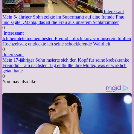
Interessant
Mein 5-jähriger Sohn zeigte im Supermarkt auf eine fremde Frau
und sagte: ‚Mama, das ist die Frau aus unserem Schlafzimmer
0
Interessant
Ich heiratete meinen besten Freund – doch kurz vor unserem fünften
Hochzeitstag entdeckte ich seine schockierende Wahrheit
0
Interessant
Mein 17-jähriger Sohn rasierte sich den Kopf für seine krebskranke
Freundin – am nächsten Tag enthüllte ihre Mutter, was er wirklich
getan hatte
0
You may also like